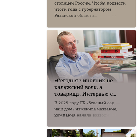
столицей России. Чтобы подвести
итоги года с губернатором
Рязанской области...
«Сегодня чиновник не
калужский волк, а
товарищ». Интервью с...
В 2025 году ГК «Зеленый сад —
наш дом» изменила название,
компания начала возводить
новый...