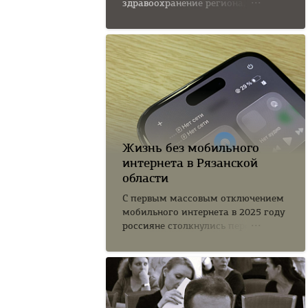
здравоохранение региона,
годами...
Жизнь без мобильного
интернета в Рязанской
области
С первым массовым отключением
мобильного интернета в 2025 году
россияне столкнулись перед...