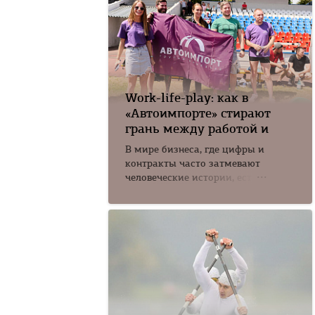
Work-life-play: как в
«Автоимпорте» стирают
грань между работой и
В мире бизнеса, где цифры и
контракты часто затмевают
человеческие истории, есть
компании,...