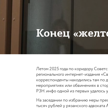
Конец «желт
Летом 2025 года по коридору Советс
регионального интернет-издания «Св
корреспонденты находились там по д
мероприятиях или обвинениях в стор
РЗН. инфо одной из первых удалось у
На заседании по избранию меры прес
тысяч рублей у рязанского адвоката 