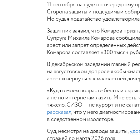
11 сентября на суде по очередному п
Сторона защиты и подсудимый собира
Но судья ходатайство удовлетворила 
Защитник заявил, что Комаров призн
Супруга Михаила Комарова сообщила,
арест или запрет определенных дейс
Комарова составляет «300 тысяч руб
В декабрьском заседании главный ред
на августовском допросе якобы «нас
арест и вернуться к малолетней доче
«Куда в моем возрасте бегать и скры
а не по интернетам лазить. Мне есть, 
тяжело. СИЗО — не курорт и не сана
рассказал
, что у него диагностиров
в следственном изоляторе.
Суд, несмотря на доводы защиты,
удо
стражей до марта 2026 года.